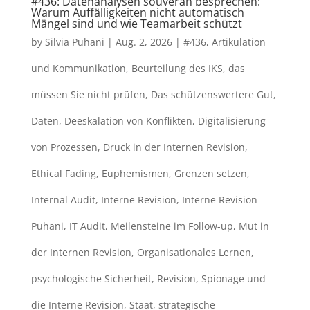
#436: Datenanalysen souverän besprechen:
Warum Auffälligkeiten nicht automatisch
Mängel sind und wie Teamarbeit schützt
by
Silvia Puhani
|
Aug. 2, 2026
|
#436
,
Artikulation
und Kommunikation
,
Beurteilung des IKS
,
das
müssen Sie nicht prüfen
,
Das schützenswertere Gut
,
Daten
,
Deeskalation von Konflikten
,
Digitalisierung
von Prozessen
,
Druck in der Internen Revision
,
Ethical Fading
,
Euphemismen
,
Grenzen setzen
,
Internal Audit
,
Interne Revision
,
Interne Revision
Puhani
,
IT Audit
,
Meilensteine im Follow-up
,
Mut in
der Internen Revision
,
Organisationales Lernen
,
psychologische Sicherheit
,
Revision
,
Spionage und
die Interne Revision
,
Staat
,
strategische