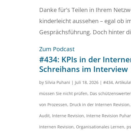
Danke für's Teilen in Ihrem Netzwe
kinderleicht aussehen – egal ob im
Gesprächsführung. Doch hinter dies
Zum Podcast
#434: KPIs in der Intern
Schreihans im Interview
by
Silvia Puhani
|
Juli 18, 2026
|
#434
,
Artikul
müssen Sie nicht prüfen
,
Das schützenswerter
von Prozessen
,
Druck in der Internen Revision
Audit
,
Interne Revision
,
Interne Revision Puha
Internen Revision
,
Organisationales Lernen
,
ps