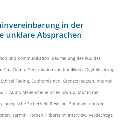
minvereinbarung in der
Sie unklare Absprachen
ation und Kommunikation
,
Beurteilung des IKS
,
das
e Gut
,
Daten
,
Deeskalation von Konflikten
,
Digitalisierung
,
Ethical Fading
,
Euphemismen
,
Grenzen setzen
,
Internal
ni
,
IT Audit
,
Meilensteine im Follow-up
,
Mut in der
ychologische Sicherheit
,
Revision
,
Spionage und die
ionen
,
Termin
,
Torben Hilbertz im Interview
,
Verdächtige