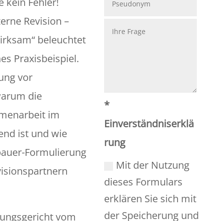
e kein Fehler!
terne Revision –
wirksam“ beleuchtet
hes Praxisbeispiel.
ung vor
warum die
*
menarbeit im
Einverständniserklä
nd ist und wie
rung
bauer-Formulierung
Mit der Nutzung
isionspartnern
dieses Formulars
erklären Sie sich mit
der Speicherung und
ungsgericht vom