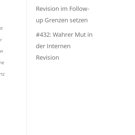
Revision im Follow-
up Grenzen setzen
ht
#432: Wahrer Mut in
er
der Internen
on
Revision
he
rtz