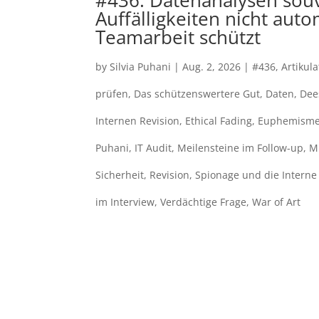
#436: Datenanalysen so
Auffälligkeiten nicht aut
Teamarbeit schützt
by
Silvia Puhani
|
Aug. 2, 2026
|
#436
,
Artikul
prüfen
,
Das schützenswertere Gut
,
Daten
,
Dee
Internen Revision
,
Ethical Fading
,
Euphemism
Puhani
,
IT Audit
,
Meilensteine im Follow-up
,
M
Sicherheit
,
Revision
,
Spionage und die Interne
im Interview
,
Verdächtige Frage
,
War of Art