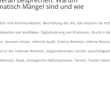
uverän besprechen: Warum
omatisch Mängel sind und wie
ation und Kommunikation
,
Beurteilung des IKS
,
das müssen Sie nic
skalation von Konflikten
,
Digitalisierung von Prozessen
,
Druck in d
en
,
Grenzen setzen
,
Internal Audit
,
Interne Revision
,
Interne Revisi
ut in der Internen Revision
,
Organisationales Lernen
,
psychologisc
 Revision
,
Staat
,
strategische Pattsituationen
,
Termin
,
Torben Hilbe