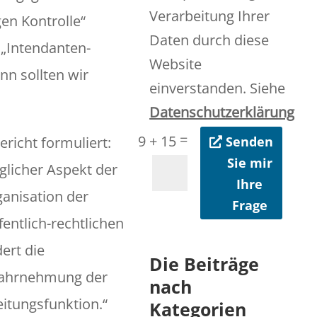
Verarbeitung Ihrer
en Kontrolle“
Daten durch diese
 „Intendanten-
Website
ann sollten wir
einverstanden. Siehe
Datenschutzerklärung
=
9 + 15
Senden
richt formuliert:
Sie mir
uglicher Aspekt der
Ihre
anisation der
Frage
fentlich-rechtlichen
ert die
Die Beiträge
Wahrnehmung der
nach
itungsfunktion.“
Kategorien