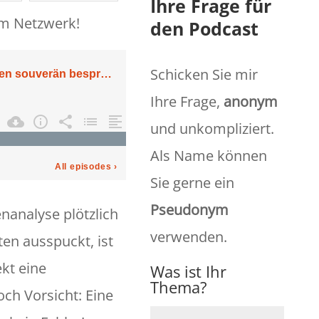
Ihre Frage für
em Netzwerk!
den Podcast
Schicken Sie mir
Ihre Frage,
anonym
und unkompliziert.
Als Name können
Sie gerne ein
Pseudonym
analyse plötzlich
verwenden.
ten ausspuckt, ist
kt eine
Was ist Ihr
Thema?
och Vorsicht: Eine