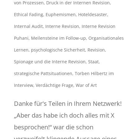
von Prozessen
,
Druck in der Internen Revision
,
Ethical Fading
,
Euphemismen
,
Hoteldesaster
,
Internal Audit
,
Interne Revision
,
Interne Revision
Puhani
,
Meilensteine im Follow-up
,
Organisationales
Lernen
,
psychologische Sicherheit
,
Revision
,
Spionage und die Interne Revision
,
Staat
,
strategische Pattsituationen
,
Torben Hilbertz im
Interview
,
Verdächtige Frage
,
War of Art
Danke für's Teilen in Ihrem Netzwerk!
„Aber das habe ich doch alles mit X
besprochen!“ war die schon
verzweifelt klingende Aussage eines