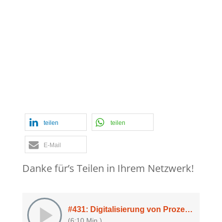
Follow-up
,
Organisationales Lernen
,
psychologische Sicherheit
,
Revision
,
Spionage und die Interne Revision
,
Staat
,
strategische Pattsituationen
,
Torben Hilbertz im Interview
,
Verdächtige Frage
,
War of Art
teilen
teilen
E-Mail
Danke für’s Teilen in Ihrem Netzwerk!