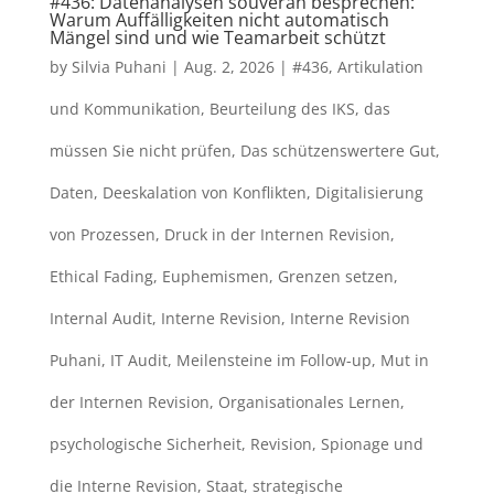
#436: Datenanalysen souverän besprechen:
Warum Auffälligkeiten nicht automatisch
Mängel sind und wie Teamarbeit schützt
by
Silvia Puhani
|
Aug. 2, 2026
|
#436
,
Artikulation
und Kommunikation
,
Beurteilung des IKS
,
das
müssen Sie nicht prüfen
,
Das schützenswertere Gut
,
Daten
,
Deeskalation von Konflikten
,
Digitalisierung
von Prozessen
,
Druck in der Internen Revision
,
Ethical Fading
,
Euphemismen
,
Grenzen setzen
,
Internal Audit
,
Interne Revision
,
Interne Revision
Puhani
,
IT Audit
,
Meilensteine im Follow-up
,
Mut in
der Internen Revision
,
Organisationales Lernen
,
psychologische Sicherheit
,
Revision
,
Spionage und
die Interne Revision
,
Staat
,
strategische