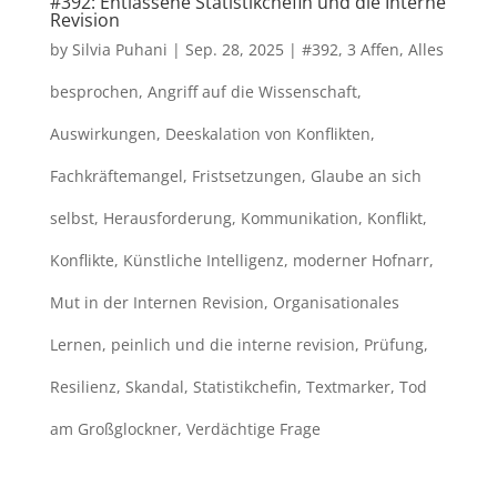
#392: Entlassene Statistikchefin und die Interne
Revision
by
Silvia Puhani
|
Sep. 28, 2025
|
#392
,
3 Affen
,
Alles
besprochen
,
Angriff auf die Wissenschaft
,
Auswirkungen
,
Deeskalation von Konflikten
,
Fachkräftemangel
,
Fristsetzungen
,
Glaube an sich
selbst
,
Herausforderung
,
Kommunikation
,
Konflikt
,
Konflikte
,
Künstliche Intelligenz
,
moderner Hofnarr
,
Mut in der Internen Revision
,
Organisationales
Lernen
,
peinlich und die interne revision
,
Prüfung
,
Resilienz
,
Skandal
,
Statistikchefin
,
Textmarker
,
Tod
am Großglockner
,
Verdächtige Frage