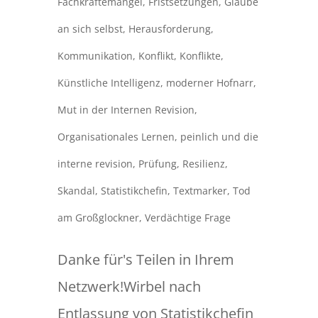
Fachkräftemangel
,
Fristsetzungen
,
Glaube
an sich selbst
,
Herausforderung
,
Kommunikation
,
Konflikt
,
Konflikte
,
Künstliche Intelligenz
,
moderner Hofnarr
,
Mut in der Internen Revision
,
Organisationales Lernen
,
peinlich und die
interne revision
,
Prüfung
,
Resilienz
,
Skandal
,
Statistikchefin
,
Textmarker
,
Tod
am Großglockner
,
Verdächtige Frage
Danke für's Teilen in Ihrem
Netzwerk!Wirbel nach
Entlassung von Statistikchefin