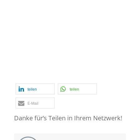
im Follow-up
,
Organisationales
Lernen
,
psychologische Sicherheit
,
Revision
,
Spionage und die Interne
Revision
,
Staat
,
strategische
Pattsituationen
,
Torben Hilbertz im
Interview
,
Verdächtige Frage
,
War of
Art
teilen
teilen
E-Mail
Danke für’s Teilen in Ihrem Netzwerk!