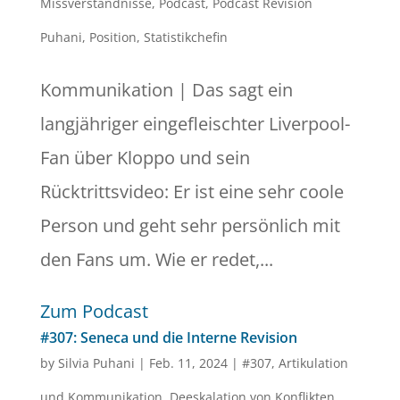
Missverständnisse
,
Podcast
,
Podcast Revision
Puhani
,
Position
,
Statistikchefin
Kommunikation | Das sagt ein
langjähriger eingefleischter Liverpool-
Fan über Kloppo und sein
Rücktrittsvideo: Er ist eine sehr coole
Person und geht sehr persönlich mit
den Fans um. Wie er redet,...
Zum Podcast
#307: Seneca und die Interne Revision
by
Silvia Puhani
|
Feb. 11, 2024
|
#307
,
Artikulation
und Kommunikation
,
Deeskalation von Konflikten
,