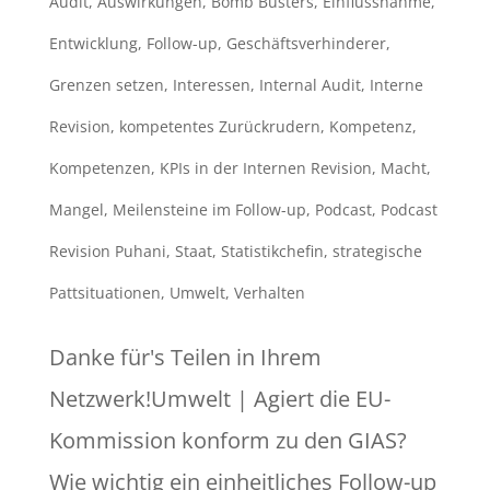
Audit
,
Auswirkungen
,
Bomb Busters
,
Einflussnahme
,
Entwicklung
,
Follow-up
,
Geschäftsverhinderer
,
Grenzen setzen
,
Interessen
,
Internal Audit
,
Interne
Revision
,
kompetentes Zurückrudern
,
Kompetenz
,
Kompetenzen
,
KPIs in der Internen Revision
,
Macht
,
Mangel
,
Meilensteine im Follow-up
,
Podcast
,
Podcast
Revision Puhani
,
Staat
,
Statistikchefin
,
strategische
Pattsituationen
,
Umwelt
,
Verhalten
Danke für's Teilen in Ihrem
Netzwerk!Umwelt | Agiert die EU-
Kommission konform zu den GIAS?
Wie wichtig ein einheitliches Follow-up