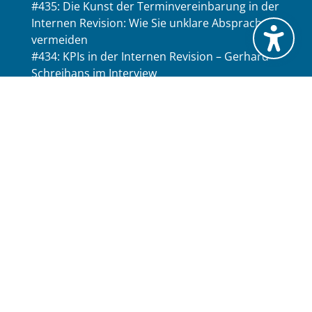
#435: Die Kunst der Terminvereinbarung in der
Internen Revision: Wie Sie unklare Absprachen
vermeiden
#434: KPIs in der Internen Revision – Gerhard
Schreihans im Interview
#433: Als Interne Revision im Follow-up
Grenzen setzen
Social Media
Rechtliches
Datenschutzerklärung (EU)