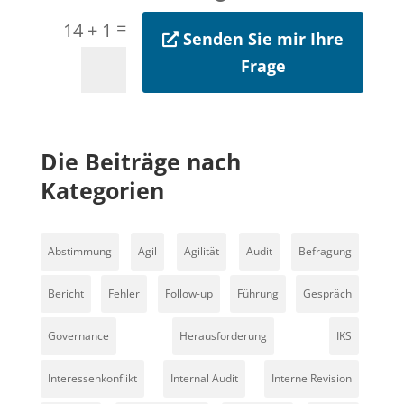
=
14 + 1
Senden Sie mir Ihre
Frage
Die Beiträge nach
Kategorien
Abstimmung
Agil
Agilität
Audit
Befragung
Bericht
Fehler
Follow-up
Führung
Gespräch
Governance
Herausforderung
IKS
Interessenkonflikt
Internal Audit
Interne Revision