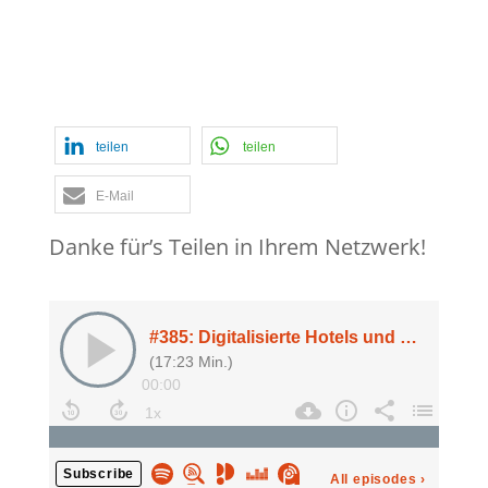
Textmarker
,
Tod am Großglockner
,
Was ist Interne Revision
,
Zeitdruck und
die Interne Revision
teilen
teilen
E-Mail
Danke für’s Teilen in Ihrem Netzwerk!