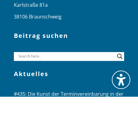
Karlstraße 81a
38106 Braunschweig
Beitrag suchen
Aktuelles
#435: Die Kunst der Terminvereinbarung in der
Internen Revision: Wie Sie unklare Absprachen
vermeiden
#434: KPIs in der Internen Revision – Gerhard
Schreihans im Interview
#433: Als Interne Revision im Follow-up