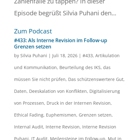
Zahlenfalle zu tappen? In dieser
Episode begrüßt Silvia Puhani den...
Zum Podcast
#433: Als Interne Revision im Follow-up
Grenzen setzen
by
Silvia Puhani
|
Juli 18, 2026
|
#433
,
Artikulation
und Kommunikation
,
Beurteilung des IKS
,
das
müssen Sie nicht prüfen
,
Das schützenswertere Gut
,
Daten
,
Deeskalation von Konflikten
,
Digitalisierung
von Prozessen
,
Druck in der Internen Revision
,
Ethical Fading
,
Euphemismen
,
Grenzen setzen
,
Internal Audit
,
Interne Revision
,
Interne Revision
Puhani
,
IT Audit
,
Meilensteine im Follow-up
,
Mut in