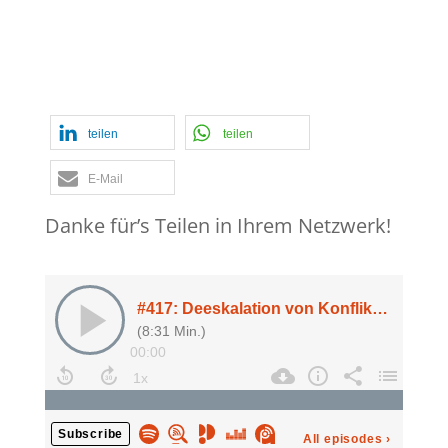
Staat
,
strategische Pattsituationen
,
Torben Hilbertz im Interview
,
Verdächtige Frage
,
War of Art
teilen
teilen
E-Mail
Danke für’s Teilen in Ihrem Netzwerk!