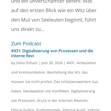
und ein unverschämter Befehl: Was
auf den ersten Blick wie ein Witz über
den Mut von Seeleuten beginnt, führt
uns direkt zu...
Zum Podcast
#431: Digitalisierung von Prozessen und die
Interne Revi
by
Silvia Puhani
|
Juni 28, 2026
|
#431
,
Artikulation
und Kommunikation
,
Beurteilung des IKS
,
das
müssen Sie nicht prüfen
,
Das schützenswertere Gut
,
Daten
,
Deeskalation von Konflikten
,
Digitalisierung
von Prozessen
,
Druck in der Internen Revision
,
Ethical Fading
,
Euphemismen
,
Internal Audit
,
Interne