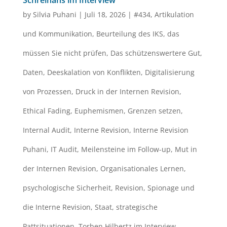
Schreihans im Interview
by
Silvia Puhani
|
Juli 18, 2026
|
#434
,
Artikulation
und Kommunikation
,
Beurteilung des IKS
,
das
müssen Sie nicht prüfen
,
Das schützenswertere Gut
,
Daten
,
Deeskalation von Konflikten
,
Digitalisierung
von Prozessen
,
Druck in der Internen Revision
,
Ethical Fading
,
Euphemismen
,
Grenzen setzen
,
Internal Audit
,
Interne Revision
,
Interne Revision
Puhani
,
IT Audit
,
Meilensteine im Follow-up
,
Mut in
der Internen Revision
,
Organisationales Lernen
,
psychologische Sicherheit
,
Revision
,
Spionage und
die Interne Revision
,
Staat
,
strategische
Pattsituationen
,
Torben Hilbertz im Interview
,