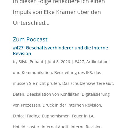
In dieser Folge reflektiere ich einen
Impuls von Elke Krämer über den
Unterschied...
Zum Podcast
#427: Geschäftsverhinderer und die Interne
Revision
by
Silvia Puhani
|
Juni 8, 2026
|
#427
,
Artikulation
und Kommunikation
,
Beurteilung des IKS
,
das
müssen Sie nicht prüfen
,
Das schützenswertere Gut
,
Daten
,
Deeskalation von Konflikten
,
Digitalisierung
von Prozessen
,
Druck in der Internen Revision
,
Ethical Fading
,
Euphemismen
,
Feuer in LA
,
Hoteldesaster
,
Internal Audit
,
Interne Revision
,