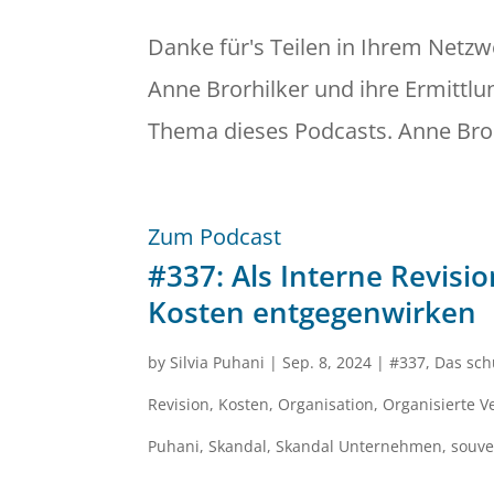
Danke für's Teilen in Ihrem Netz
Anne Brorhilker und ihre Ermittlu
Thema dieses Podcasts. Anne Brorh
Zum Podcast
#337: Als Interne Revisio
Kosten entgegenwirken
by
Silvia Puhani
|
Sep. 8, 2024
|
#337
,
Das sch
Revision
,
Kosten
,
Organisation
,
Organisierte V
Puhani
,
Skandal
,
Skandal Unternehmen
,
souv