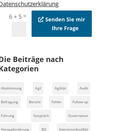
Datenschutzerklärung
=
6 + 5
Senden Sie mir
Ihre Frage
Die Beiträge nach
Kategorien
Abstimmung
Agil
Agilität
Audit
Befragung
Bericht
Fehler
Follow-up
Führung
Gespräch
Governance
Herausforderung
IKS
Interessenkonflikt