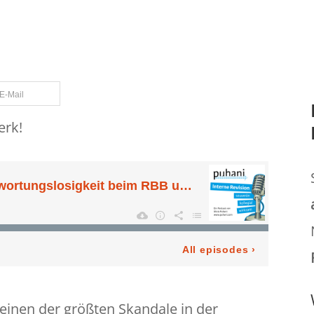
rne Revision
,
Interne Revision Puhani
,
IT Audit
,
O
on
,
Spionage und die Interne Revision
,
Staat
,
stra
 Frage
,
War of Art
E-Mail
erk!
 einen der größten Skandale in der