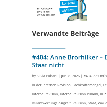
Verwandte Beiträge
#404: Anne Brorhilker – D
Staat nicht
by
Silvia Puhani
|
Juni 8, 2026
|
#404
,
das müs
in der Internen Revision
,
Fachkräftemangel
,
Fe
Interne Revision
,
Interne Revision Puhani
,
Küns
Verantwortungslosigkeit
,
Revision
,
Staat
,
War o