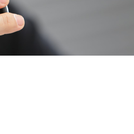
 beim RBB
,
Das schützenswertere Gut
,
emismen
,
Feuer in LA
,