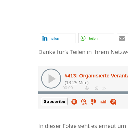
Hoteldesaster
,
Internal Audit
,
Inte
psychologische Sicherheit
,
Revisi
Hilbertz im Interview
,
Verdächtige
teilen
teilen
Danke für’s Teilen in Ihrem Netzw
In dieser Folge geht es erneut um