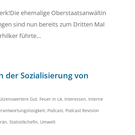
werk!Die ehemalige Oberstaatsanwältin
ngen sind nun bereits zum Dritten Mal
ilker führte...
n der Sozialisierung von
ützenswertere Gut
,
Feuer in LA
,
Interessen
,
Interne
erantwortungslosigkeit
,
Podcast
,
Podcast Revision
erän
,
Statistikchefin
,
Umwelt