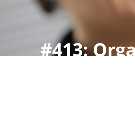
#413: Orga
Verantwor
und die In
Juni 8, 2026
|
#413
,
Artikulation 
Digitalisierung von Prozessen
,
Dru