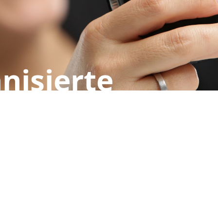
nisierte
tungslosigkeit
terne Revision
und Kommunikation
,
das müssen Sie nicht prüfen
ck in der Internen Revision
,
Ethical Fading
,
Euph