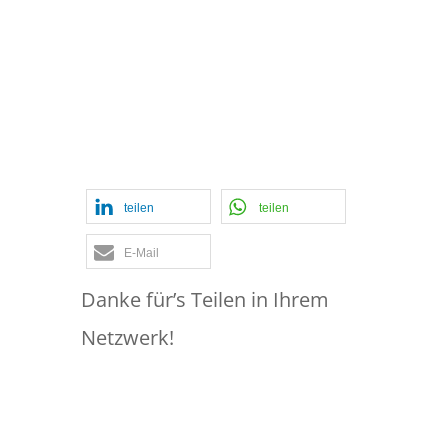
Beratung bei
Northvolt –
Prüfersprech vs.
Deutsch
teilen
teilen
E-Mail
Danke für’s Teilen in Ihrem
Netzwerk!