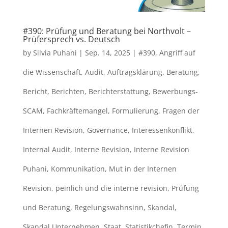
#390: Prüfung und Beratung bei Northvolt –
Prüfersprech vs. Deutsch
by
Silvia Puhani
|
Sep. 14, 2025
|
#390
,
Angriff auf
die Wissenschaft
,
Audit
,
Auftragsklärung
,
Beratung
,
Bericht
,
Berichten
,
Berichterstattung
,
Bewerbungs-
SCAM
,
Fachkräftemangel
,
Formulierung
,
Fragen der
Internen Revision
,
Governance
,
Interessenkonflikt
,
Internal Audit
,
Interne Revision
,
Interne Revision
Puhani
,
Kommunikation
,
Mut in der Internen
Revision
,
peinlich und die interne revision
,
Prüfung
und Beratung
,
Regelungswahnsinn
,
Skandal
,
Skandal Unternehmen
,
Staat
,
Statistikchefin
,
Termin
,