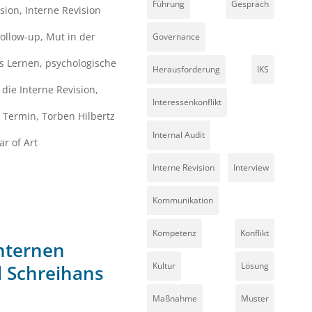
Führung
Gespräch
ision
,
Interne Revision
Follow-up
,
Mut in der
Governance
s Lernen
,
psychologische
Herausforderung
IKS
die Interne Revision
,
Interessenkonflikt
,
Termin
,
Torben Hilbertz
Internal Audit
r of Art
Interne Revision
Interview
Kommunikation
Kompetenz
Konflikt
Internen
Kultur
Lösung
d Schreihans
Maßnahme
Muster