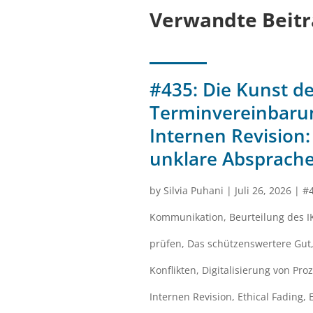
Verwandte Beitr
#435: Die Kunst de
Terminvereinbarun
Internen Revision:
unklare Absprach
by
Silvia Puhani
|
Juli 26, 2026
|
#
Kommunikation
,
Beurteilung des I
prüfen
,
Das schützenswertere Gut
Konflikten
,
Digitalisierung von Pro
Internen Revision
,
Ethical Fading
,