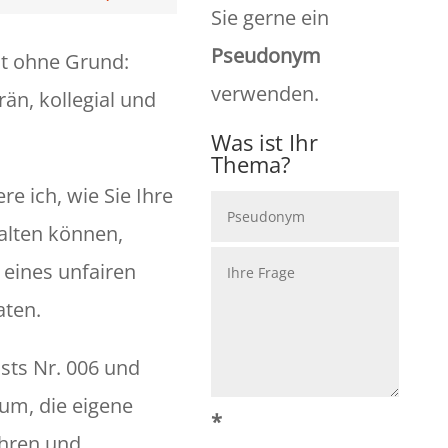
Sie gerne ein
Pseudonym
ht ohne Grund:
verwenden.
rän, kollegial und
Was ist Ihr
Thema?
re ich, wie Sie Ihre
alten können,
 eines unfairen
aten.
sts Nr. 006 und
rum, die eigene
*
hren und