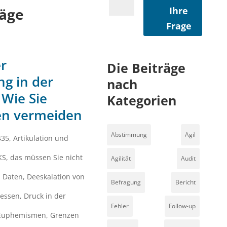
Ihre
äge
Frage
r
Die Beiträge
g in der
nach
 Wie Sie
Kategorien
en vermeiden
Abstimmung
Agil
435
,
Artikulation und
KS
,
das müssen Sie nicht
Agilität
Audit
,
Daten
,
Deeskalation von
Befragung
Bericht
zessen
,
Druck in der
Fehler
Follow-up
Euphemismen
,
Grenzen