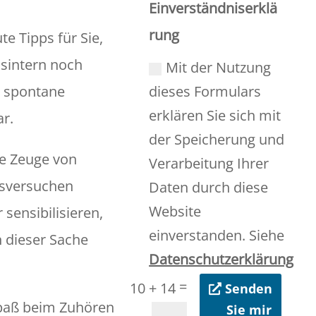
Einverständniserklä
rung
e Tipps für Sie,
nsintern noch
Mit der Nutzung
e spontane
dieses Formulars
erklären Sie sich mit
r.
der Speicherung und
ie Zeuge von
Verarbeitung Ihrer
gsversuchen
Daten durch diese
Website
sensibilisieren,
einverstanden. Siehe
n dieser Sache
Datenschutzerklärung
=
10 + 14
Senden
Spaß beim Zuhören
Sie mir