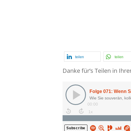
jemand
einschü
teilen
teilen
Danke für’s Teilen in Ihr