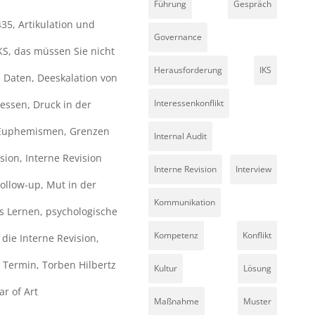
Führung
Gespräch
435
,
Artikulation und
Governance
KS
,
das müssen Sie nicht
Herausforderung
IKS
,
Daten
,
Deeskalation von
Interessenkonflikt
zessen
,
Druck in der
Euphemismen
,
Grenzen
Internal Audit
ision
,
Interne Revision
Interne Revision
Interview
Follow-up
,
Mut in der
Kommunikation
s Lernen
,
psychologische
Kompetenz
Konflikt
die Interne Revision
,
,
Termin
,
Torben Hilbertz
Kultur
Lösung
r of Art
Maßnahme
Muster