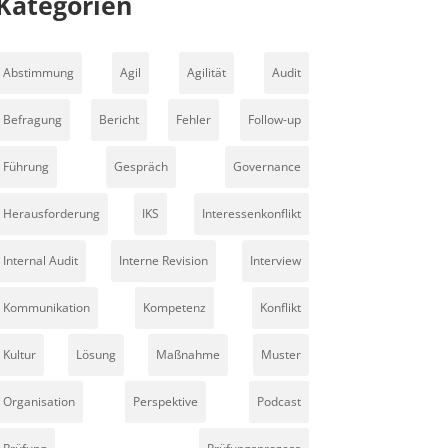
Kategorien
Abstimmung
Agil
Agilität
Audit
Befragung
Bericht
Fehler
Follow-up
Führung
Gespräch
Governance
Herausforderung
IKS
Interessenkonflikt
Internal Audit
Interne Revision
Interview
Kommunikation
Kompetenz
Konflikt
Kultur
Lösung
Maßnahme
Muster
Organisation
Perspektive
Podcast