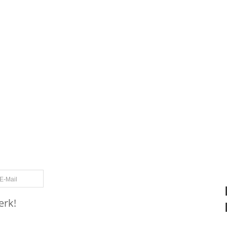
 Interessenkonf
 der Governanc
des IKS
,
Deeskalation von Konflikten
,
Governanc
sation
,
Podcast
,
Podcast Revision Puhani
E-Mail
erk!