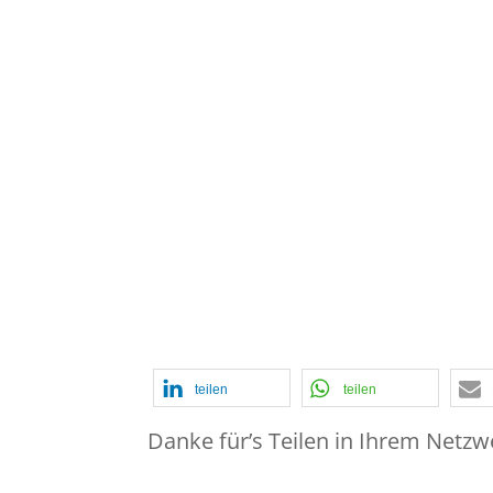
Folge 256:
Lücken in
Feb. 19, 2023
|
#256
,
Beurteilung 
Revision
,
Konflikt
,
Lücken
,
Organi
teilen
teilen
Danke für’s Teilen in Ihrem Netzw