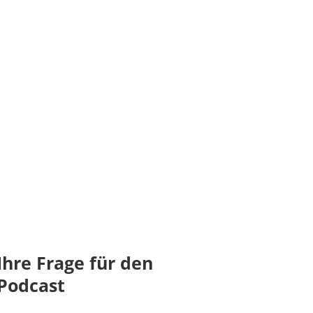
likte und
e
e
,
IKS
,
Interessenkonflikt
,
Interne
Ihre Frage für den
Podcast