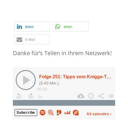
Mangel
,
Podcast
,
Podcast Revision
Puhani
,
Stress
,
Tipp
teilen
teilen
E-Mail
Danke für’s Teilen in Ihrem Netzwerk!