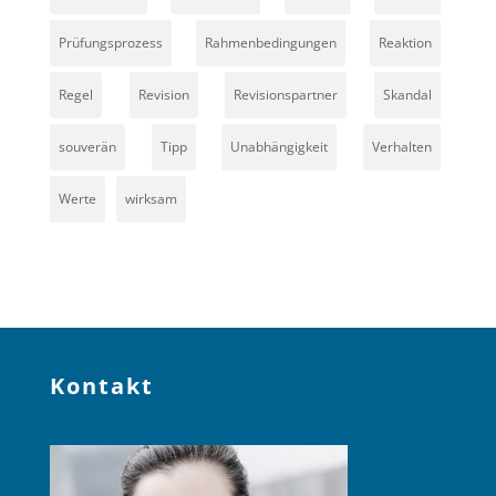
Prüfungsprozess
Rahmenbedingungen
Reaktion
Regel
Revision
Revisionspartner
Skandal
souverän
Tipp
Unabhängigkeit
Verhalten
Werte
wirksam
Kontakt