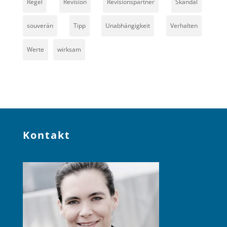
Regel
Revision
Revisionspartner
Skandal
souverän
Tipp
Unabhängigkeit
Verhalten
Werte
wirksam
Kontakt