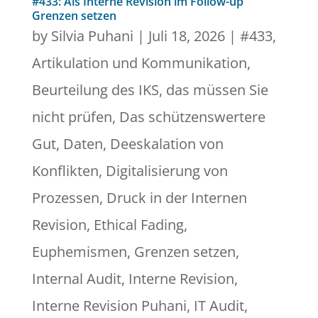
#433: Als Interne Revision im Follow-up
Grenzen setzen
by
Silvia Puhani
|
Juli 18, 2026
|
#433
,
Artikulation und Kommunikation
,
Beurteilung des IKS
,
das müssen Sie
nicht prüfen
,
Das schützenswertere
Gut
,
Daten
,
Deeskalation von
Konflikten
,
Digitalisierung von
Prozessen
,
Druck in der Internen
Revision
,
Ethical Fading
,
Euphemismen
,
Grenzen setzen
,
Internal Audit
,
Interne Revision
,
Interne Revision Puhani
,
IT Audit
,