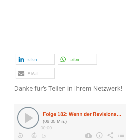
Fachkräftemangel
,
Interne Revision
,
Macht
,
Podcast
,
Podcast Revision
Puhani
,
Revisionspartner
,
Sport
,
Wirecard
teilen
teilen
E-Mail
Danke für’s Teilen in Ihrem Netzwerk!