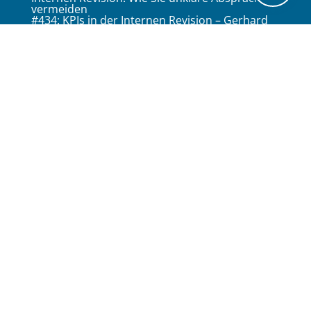
vermeiden
#434: KPIs in der Internen Revision – Gerhard
Schreihans im Interview
#433: Als Interne Revision im Follow-up
Grenzen setzen
Social Media
Kontakt · Impressum · EU
Datenschutzerklärung · EU Cookierichtline ·