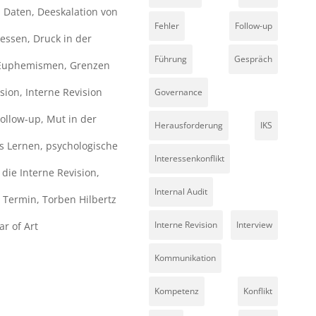
,
Daten
,
Deeskalation von
Fehler
Follow-up
zessen
,
Druck in der
Führung
Gespräch
Euphemismen
,
Grenzen
ision
,
Interne Revision
Governance
Follow-up
,
Mut in der
Herausforderung
IKS
s Lernen
,
psychologische
Interessenkonflikt
die Interne Revision
,
Internal Audit
,
Termin
,
Torben Hilbertz
Interne Revision
Interview
r of Art
Kommunikation
Kompetenz
Konflikt