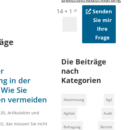
=
14 + 1
Senden
Sie mir
Ihre
Frage
äge
Die Beiträge
r
nach
Kategorien
g in der
 Wie Sie
en vermeiden
Abstimmung
Agil
435
,
Artikulation und
Agilität
Audit
KS
,
das müssen Sie nicht
Befragung
Bericht