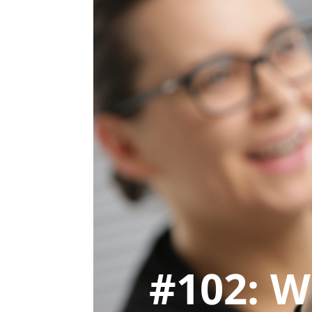
#102: W