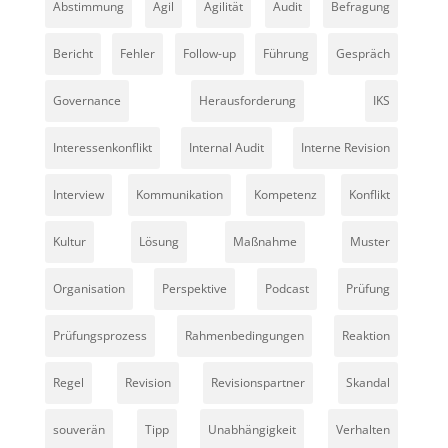
Abstimmung
Agil
Agilität
Audit
Befragung
Bericht
Fehler
Follow-up
Führung
Gespräch
Governance
Herausforderung
IKS
Interessenkonflikt
Internal Audit
Interne Revision
Interview
Kommunikation
Kompetenz
Konflikt
Kultur
Lösung
Maßnahme
Muster
Organisation
Perspektive
Podcast
Prüfung
Prüfungsprozess
Rahmenbedingungen
Reaktion
Regel
Revision
Revisionspartner
Skandal
souverän
Tipp
Unabhängigkeit
Verhalten