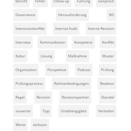
Bericht
Fehler
Follow-up
Führung
Gespräch
Governance
Herausforderung
IKS
Interessenkonflikt
Internal Audit
Interne Revision
Interview
Kommunikation
Kompetenz
Konflikt
Kultur
Lösung
Maßnahme
Muster
Organisation
Perspektive
Podcast
Prüfung
Prüfungsprozess
Rahmenbedingungen
Reaktion
Regel
Revision
Revisionspartner
Skandal
souverän
Tipp
Unabhängigkeit
Verhalten
Werte
wirksam