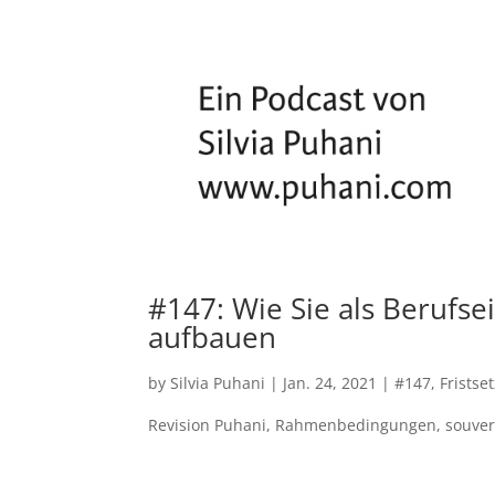
#147: Wie Sie als Berufse
aufbauen
by
Silvia Puhani
|
Jan. 24, 2021
|
#147
,
Fristse
Revision Puhani
,
Rahmenbedingungen
,
souve