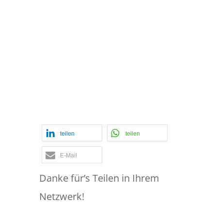
#094: Wie Sie die
Klippen einer ex-
ante Abstimmung
gezielt umschiffen
teilen
teilen
E-Mail
Danke für’s Teilen in Ihrem
Netzwerk!