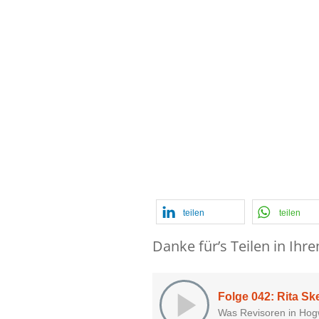
der Qui
Quill u
Revisio
teilen
teilen
Danke für’s Teilen in Ihr