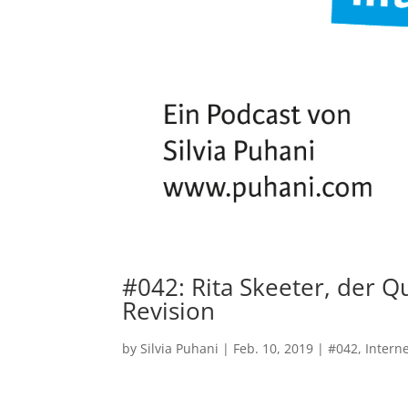
#042: Rita Skeeter, der Q
Revision
by
Silvia Puhani
|
Feb. 10, 2019
|
#042
,
Intern