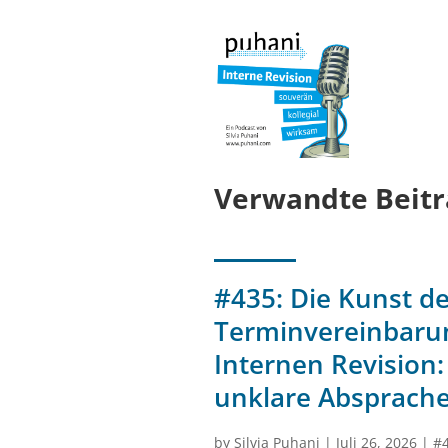
Verwandte Beitr
#435: Die Kunst de
Terminvereinbarun
Internen Revision:
unklare Absprach
by
Silvia Puhani
|
Juli 26, 2026
|
#