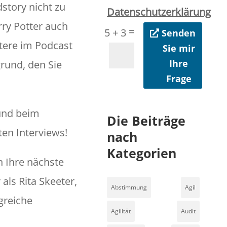
story nicht zu
Datenschutzerklärung
ry Potter auch
=
5 + 3
Senden
utere im Podcast
Sie mir
Ihre
rund, den Sie
Frage
und beim
Die Beiträge
ten Interviews!
nach
Kategorien
n Ihre nächste
 als Rita Skeeter,
Abstimmung
Agil
greiche
Agilität
Audit