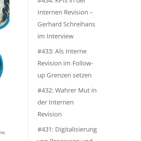
#434: KPIs in der
Internen Revision –
Gerhard Schreihans
im Interview
#433: Als Interne
Revision im Follow-
up Grenzen setzen
#432: Wahrer Mut in
der Internen
Revision
#431: Digitalisierung
iew
,