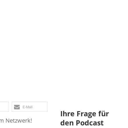
il 1 der
trategie –
erview mit
a Haas
E-Mail
Ihre Frage für
em Netzwerk!
den Podcast