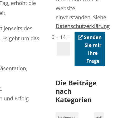
ag, erhöht die
Website
it.
einverstanden. Siehe
Datenschutzerklärung
t jenseits des
=
6 + 14
Senden
 Es geht um das
Sie mir
Ihre
Frage
räsentation,
Die Beiträge
,
nach
n und Erfolg
Kategorien
Abstimmung
Agil