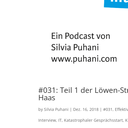
#031: Teil 1 der Löwen-St
Haas
by
Silvia Puhani
|
Dez. 16, 2018
|
#031
,
Effekti
Interview
,
IT
,
Katastrophaler Gesprächsstart
,
K