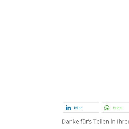
#031: Te
Löwen-S
Ein Int
Martin
teilen
teilen
Danke für’s Teilen in Ihr