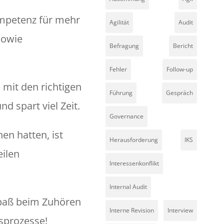
mpetenz für mehr
Agilität
Audit
 sowie
Befragung
Bericht
Fehler
Follow-up
 mit den richtigen
Führung
Gespräch
und spart viel Zeit.
Governance
en hatten, ist
Herausforderung
IKS
eilen
Interessenkonflikt
Internal Audit
Spaß beim Zuhören
Interne Revision
Interview
sprozesse!